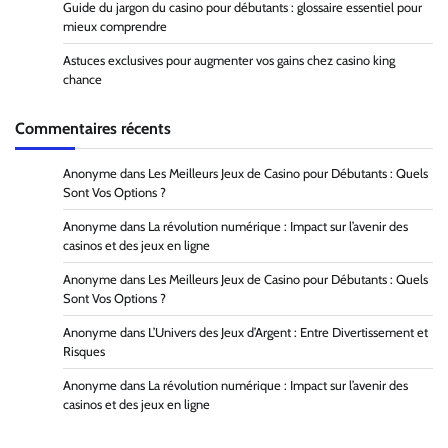
Guide du jargon du casino pour débutants : glossaire essentiel pour
mieux comprendre
Astuces exclusives pour augmenter vos gains chez casino king
chance
Commentaires récents
Anonyme
dans
Les Meilleurs Jeux de Casino pour Débutants : Quels
Sont Vos Options ?
Anonyme
dans
La révolution numérique : Impact sur l’avenir des
casinos et des jeux en ligne
Anonyme
dans
Les Meilleurs Jeux de Casino pour Débutants : Quels
Sont Vos Options ?
Anonyme
dans
L’Univers des Jeux d’Argent : Entre Divertissement et
Risques
Anonyme
dans
La révolution numérique : Impact sur l’avenir des
casinos et des jeux en ligne