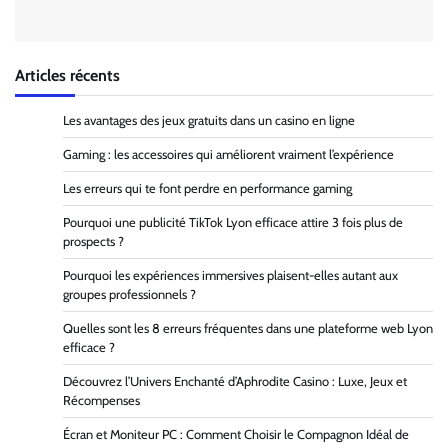
Articles récents
Les avantages des jeux gratuits dans un casino en ligne
Gaming : les accessoires qui améliorent vraiment l’expérience
Les erreurs qui te font perdre en performance gaming
Pourquoi une publicité TikTok Lyon efficace attire 3 fois plus de
prospects ?
Pourquoi les expériences immersives plaisent-elles autant aux
groupes professionnels ?
Quelles sont les 8 erreurs fréquentes dans une plateforme web Lyon
efficace ?
Découvrez l’Univers Enchanté d’Aphrodite Casino : Luxe, Jeux et
Récompenses
Écran et Moniteur PC : Comment Choisir le Compagnon Idéal de