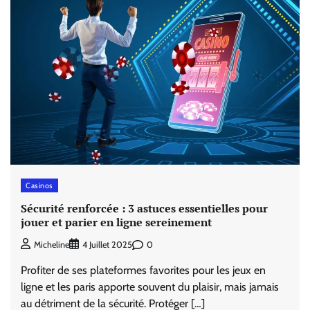
Casinos
Sécurité renforcée : 3 astuces essentielles pour
jouer et parier en ligne sereinement
0
Micheline
4 Juillet 2025
Profiter de ses plateformes favorites pour les jeux en
ligne et les paris apporte souvent du plaisir, mais jamais
au détriment de la sécurité. Protéger […]