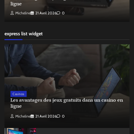
ligne
Micheline
21 Avril 2026
0
express list widget
Casinos
Les avantages des jeux gratuits dans un casino en
ligne
Micheline
21 Avril 2026
0