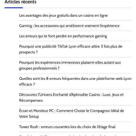
Articles récents
articles
Les avantages des jeux gratuits dans un casino en ligne
Gaming : les accessoires qui améliorent vraiment l’expérience
Les erreurs qui te font perdre en performance gaming
Pourquoi une publicité TikTok Lyon efficace attire 3 fois plus de
prospects ?
Pourquoi les expériences immersives plaisent-elles autant aux
groupes professionnels ?
Quelles sont les 8 erreurs fréquentes dans une plateforme web Lyon
efficace ?
Découvrez l’Univers Enchanté d’Aphrodite Casino : Luxe, Jeux et
Récompenses
Écran et Moniteur PC : Comment Choisir le Compagnon Idéal de
Votre Setup
Tower Rush : erreurs courantes lors du choix de l’étage final