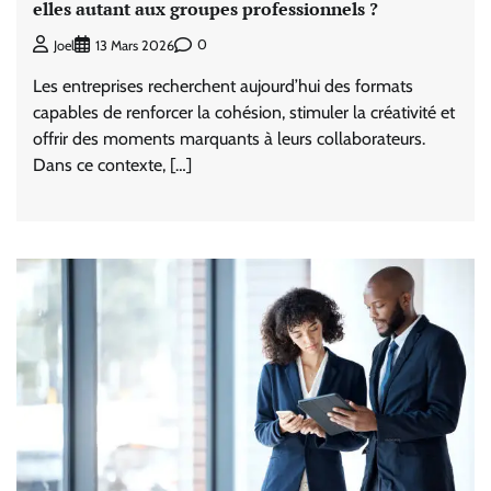
elles autant aux groupes professionnels ?
0
Joel
13 Mars 2026
Les entreprises recherchent aujourd’hui des formats
capables de renforcer la cohésion, stimuler la créativité et
offrir des moments marquants à leurs collaborateurs.
Dans ce contexte, […]