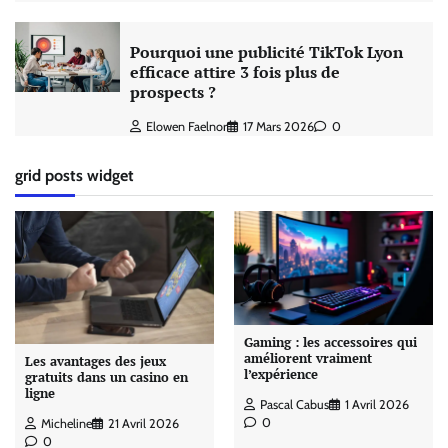
Pourquoi une publicité TikTok Lyon
efficace attire 3 fois plus de
prospects ?
Elowen Faelnor
17 Mars 2026
0
grid posts widget
Gaming : les accessoires qui
améliorent vraiment
Les avantages des jeux
l’expérience
gratuits dans un casino en
ligne
Pascal Cabus
1 Avril 2026
0
Micheline
21 Avril 2026
0