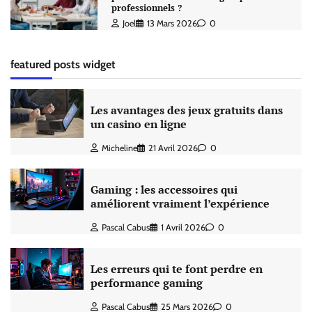
professionnels ?
Joel
13 Mars 2026
0
featured posts widget
Les avantages des jeux gratuits dans
un casino en ligne
Micheline
21 Avril 2026
0
Gaming : les accessoires qui
améliorent vraiment l’expérience
Pascal Cabus
1 Avril 2026
0
Les erreurs qui te font perdre en
performance gaming
Pascal Cabus
25 Mars 2026
0