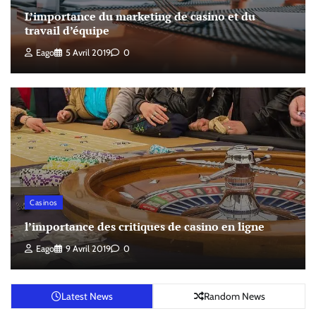
L’importance du marketing de casino et du
travail d’équipe
Eago
5 Avril 2019
0
Casinos
l’importance des critiques de casino en ligne
Eago
9 Avril 2019
0
Latest News
Random News