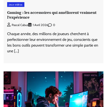
Jeux vidéos
Gaming : les accessoires qui améliorent vraiment
l’expérience
0
Pascal Cabus
1 Avril 2026
Chaque année, des millions de joueurs cherchent à
perfectionner leur environnement de jeu, conscients que
les bons outils peuvent transformer une simple partie en
une […]