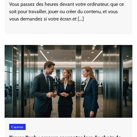
Vous passez des heures devant votre ordinateur, que ce
soit pour travailler, jouer ou créer du contenu, et vous
vous demandez si votre écran et […]
Casinos