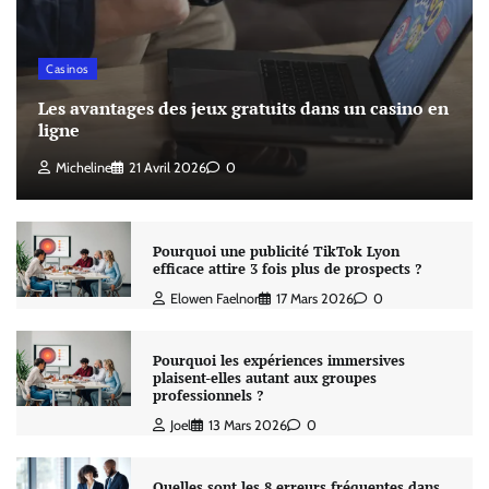
Casinos
Les avantages des jeux gratuits dans un casino en
ligne
Micheline
21 Avril 2026
0
Pourquoi une publicité TikTok Lyon
efficace attire 3 fois plus de prospects ?
Elowen Faelnor
17 Mars 2026
0
Pourquoi les expériences immersives
plaisent-elles autant aux groupes
professionnels ?
Joel
13 Mars 2026
0
Quelles sont les 8 erreurs fréquentes dans