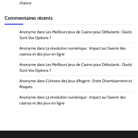
chance
Commentaires récents
Anonyme
dans
Les Meilleurs Jeux de Casino pour Débutants : Quels
Sont Vos Options ?
Anonyme
dans
La révolution numérique : Impact sur l’avenir des
casinos et des jeux en ligne
Anonyme
dans
Les Meilleurs Jeux de Casino pour Débutants : Quels
Sont Vos Options ?
Anonyme
dans
L’Univers des Jeux d’Argent : Entre Divertissement et
Risques
Anonyme
dans
La révolution numérique : Impact sur l’avenir des
casinos et des jeux en ligne