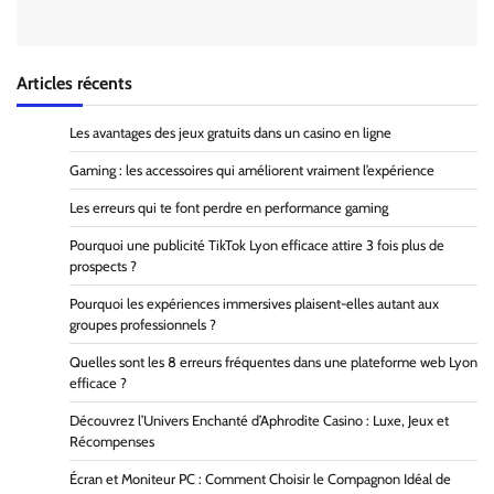
Articles récents
Les avantages des jeux gratuits dans un casino en ligne
Gaming : les accessoires qui améliorent vraiment l’expérience
Les erreurs qui te font perdre en performance gaming
Pourquoi une publicité TikTok Lyon efficace attire 3 fois plus de
prospects ?
Pourquoi les expériences immersives plaisent-elles autant aux
groupes professionnels ?
Quelles sont les 8 erreurs fréquentes dans une plateforme web Lyon
efficace ?
Découvrez l’Univers Enchanté d’Aphrodite Casino : Luxe, Jeux et
Récompenses
Écran et Moniteur PC : Comment Choisir le Compagnon Idéal de