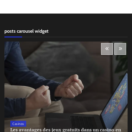
posts carousel widget
Casinos
Les avantages des jeux gratuits dans un casino en