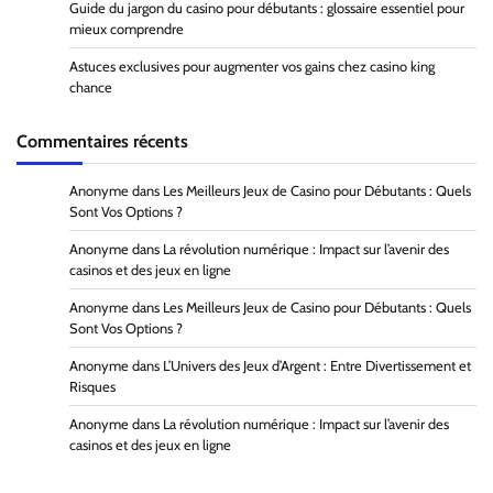
Guide du jargon du casino pour débutants : glossaire essentiel pour
mieux comprendre
Astuces exclusives pour augmenter vos gains chez casino king
chance
Commentaires récents
Anonyme
dans
Les Meilleurs Jeux de Casino pour Débutants : Quels
Sont Vos Options ?
Anonyme
dans
La révolution numérique : Impact sur l’avenir des
casinos et des jeux en ligne
Anonyme
dans
Les Meilleurs Jeux de Casino pour Débutants : Quels
Sont Vos Options ?
Anonyme
dans
L’Univers des Jeux d’Argent : Entre Divertissement et
Risques
Anonyme
dans
La révolution numérique : Impact sur l’avenir des
casinos et des jeux en ligne