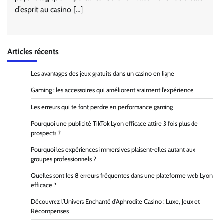
d’esprit au casino […]
Articles récents
Les avantages des jeux gratuits dans un casino en ligne
Gaming : les accessoires qui améliorent vraiment l’expérience
Les erreurs qui te font perdre en performance gaming
Pourquoi une publicité TikTok Lyon efficace attire 3 fois plus de
prospects ?
Pourquoi les expériences immersives plaisent-elles autant aux
groupes professionnels ?
Quelles sont les 8 erreurs fréquentes dans une plateforme web Lyon
efficace ?
Découvrez l’Univers Enchanté d’Aphrodite Casino : Luxe, Jeux et
Récompenses