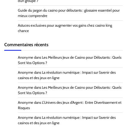
d’un groupe ?
Guide du jargon du casino pour débutants : glossaire essentiel pour
mieux comprendre
Astuces exclusives pour augmenter vos gains chez casino king
chance
Commentaires récents
Anonyme
dans
Les Meilleurs Jeux de Casino pour Débutants : Quels
Sont Vos Options ?
Anonyme
dans
La révolution numérique : Impact sur l’avenir des
casinos et des jeux en ligne
Anonyme
dans
Les Meilleurs Jeux de Casino pour Débutants : Quels
Sont Vos Options ?
Anonyme
dans
L’Univers des Jeux d’Argent : Entre Divertissement et
Risques
Anonyme
dans
La révolution numérique : Impact sur l’avenir des
casinos et des jeux en ligne