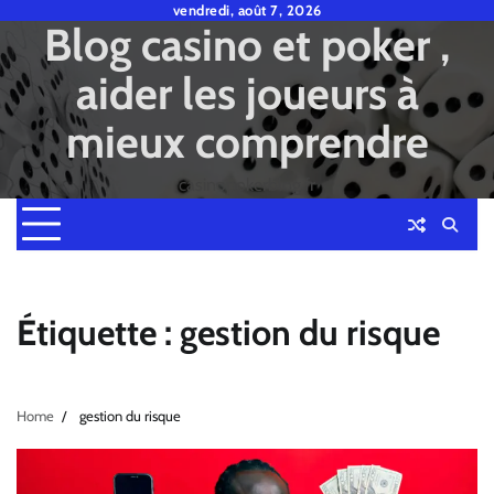
Skip
vendredi, août 7, 2026
Blog casino et poker ,
to
content
aider les joueurs à
mieux comprendre
casinopokerblog.fr
Étiquette :
gestion du risque
Home
gestion du risque