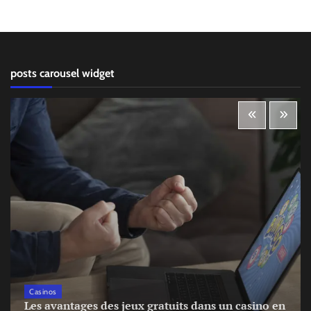
posts carousel widget
Casinos
Les avantages des jeux gratuits dans un casino en