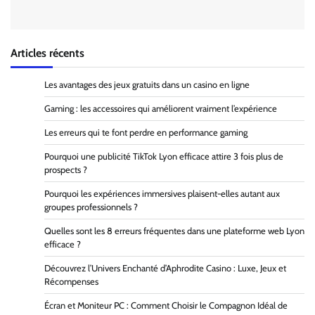
Articles récents
Les avantages des jeux gratuits dans un casino en ligne
Gaming : les accessoires qui améliorent vraiment l’expérience
Les erreurs qui te font perdre en performance gaming
Pourquoi une publicité TikTok Lyon efficace attire 3 fois plus de
prospects ?
Pourquoi les expériences immersives plaisent-elles autant aux
groupes professionnels ?
Quelles sont les 8 erreurs fréquentes dans une plateforme web Lyon
efficace ?
Découvrez l’Univers Enchanté d’Aphrodite Casino : Luxe, Jeux et
Récompenses
Écran et Moniteur PC : Comment Choisir le Compagnon Idéal de