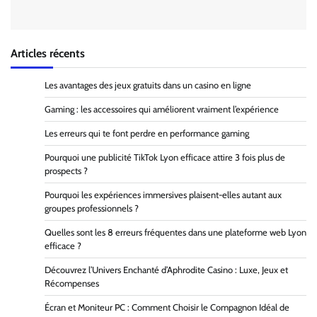
Articles récents
Les avantages des jeux gratuits dans un casino en ligne
Gaming : les accessoires qui améliorent vraiment l’expérience
Les erreurs qui te font perdre en performance gaming
Pourquoi une publicité TikTok Lyon efficace attire 3 fois plus de
prospects ?
Pourquoi les expériences immersives plaisent-elles autant aux
groupes professionnels ?
Quelles sont les 8 erreurs fréquentes dans une plateforme web Lyon
efficace ?
Découvrez l’Univers Enchanté d’Aphrodite Casino : Luxe, Jeux et
Récompenses
Écran et Moniteur PC : Comment Choisir le Compagnon Idéal de