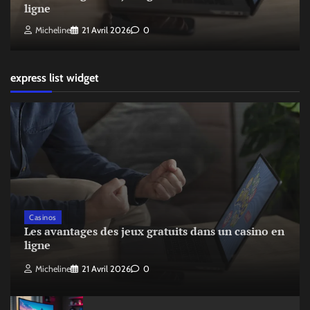
ligne
Micheline
21 Avril 2026
0
express list widget
Casinos
Les avantages des jeux gratuits dans un casino en
ligne
Micheline
21 Avril 2026
0