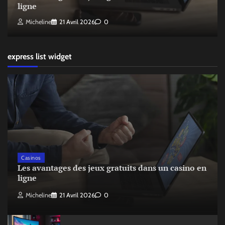
ligne
Micheline
21 Avril 2026
0
express list widget
Casinos
Les avantages des jeux gratuits dans un casino en
ligne
Micheline
21 Avril 2026
0