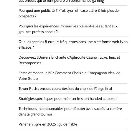
Les erreurs qui te font perdre en performance gaming
Pourquoi une publicité TikTok Lyon efficace attire 3 fois plus de
prospects ?
Pourquoi les expériences immersives plaisent-elles autant aux
groupes professionnels ?
Quelles sont les 8 erreurs fréquentes dans une plateforme web Lyon
efficace ?
Découvrez l’Univers Enchanté d’Aphrodite Casino : Luxe, Jeux et
Récompenses
Écran et Moniteur PC : Comment Choisir le Compagnon Idéal de
Votre Setup
Tower Rush : erreurs courantes lors du choix de l’étage final
Stratégies spécifiques pour maîtriser le short handed au poker
Techniques incontournables pour débuter avec succès sa carrière
dans le grand tournoi
Parier en ligne en 2025 : guide fiable