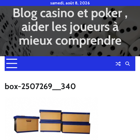
Skip
samedi, août 8, 2026
Blog casino et poker ,
to
content
aider les joueurs à
mieux comprendre
casinopokerblog.fr
box-2507269__340