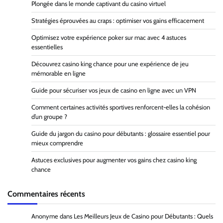
Plongée dans le monde captivant du casino virtuel
Stratégies éprouvées au craps : optimiser vos gains efficacement
Optimisez votre expérience poker sur mac avec 4 astuces
essentielles
Découvrez casino king chance pour une expérience de jeu
mémorable en ligne
Guide pour sécuriser vos jeux de casino en ligne avec un VPN
Comment certaines activités sportives renforcent-elles la cohésion
d’un groupe ?
Guide du jargon du casino pour débutants : glossaire essentiel pour
mieux comprendre
Astuces exclusives pour augmenter vos gains chez casino king
chance
Commentaires récents
Anonyme
dans
Les Meilleurs Jeux de Casino pour Débutants : Quels