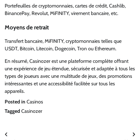
Portefeuilles de cryptomonnaies, cartes de crédit, Cashlib,
BinancePay, Revolut, MiFINITY, virement bancaire, etc.
Moyens de retrait
Transfert bancaire, MiFINITY, cryptomonnaies telles que
USDT, Bitcoin, Litecoin, Dogecoin, Tron ou Ethereum.
En résumé, Casinozer est une plateforme complète offrant
une expérience de jeu étendue, sécurisée et adaptée à tous les
types de joueurs avec une multitude de jeux, des promotions
intéressantes et une accessibilité facilitée sur tous les
appareils.
Posted in
Casinos
Tagged
Casinozer
Navigation