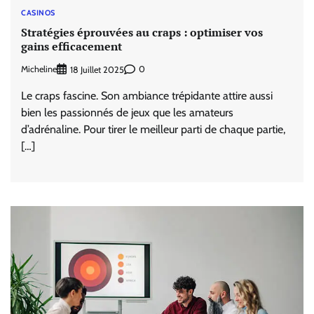
CASINOS
Stratégies éprouvées au craps : optimiser vos
gains efficacement
Micheline
0
18 Juillet 2025
Le craps fascine. Son ambiance trépidante attire aussi
bien les passionnés de jeux que les amateurs
d’adrénaline. Pour tirer le meilleur parti de chaque partie,
[…]