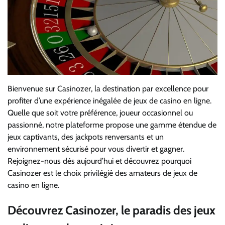
Bienvenue sur Casinozer, la destination par excellence pour
profiter d’une expérience inégalée de jeux de casino en ligne.
Quelle que soit votre préférence, joueur occasionnel ou
passionné, notre plateforme propose une gamme étendue de
jeux captivants, des jackpots renversants et un
environnement sécurisé pour vous divertir et gagner.
Rejoignez-nous dès aujourd’hui et découvrez pourquoi
Casinozer est le choix privilégié des amateurs de jeux de
casino en ligne.
Découvrez Casinozer, le paradis des jeux