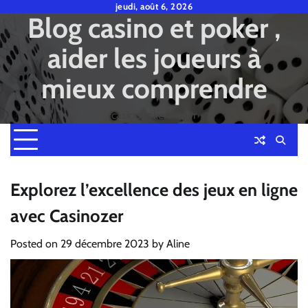
Skip
jeudi, août 6, 2026
Blog casino et poker ,
to
content
aider les joueurs à
mieux comprendre
casinopokerblog.fr
Explorez l’excellence des jeux en ligne
avec Casinozer
Posted on
29 décembre 2023
by
Aline