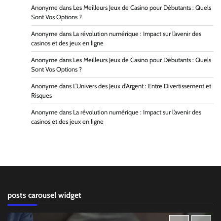
Anonyme
dans
Les Meilleurs Jeux de Casino pour Débutants : Quels
Sont Vos Options ?
Anonyme
dans
La révolution numérique : Impact sur l’avenir des
casinos et des jeux en ligne
Anonyme
dans
Les Meilleurs Jeux de Casino pour Débutants : Quels
Sont Vos Options ?
Anonyme
dans
L’Univers des Jeux d’Argent : Entre Divertissement et
Risques
Anonyme
dans
La révolution numérique : Impact sur l’avenir des
casinos et des jeux en ligne
posts carousel widget