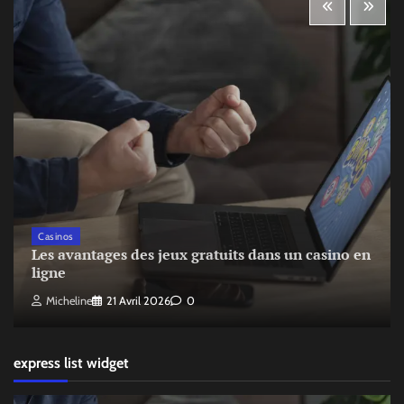
Casinos
Les avantages des jeux gratuits dans un casino en
ligne
Micheline
21 Avril 2026
0
express list widget