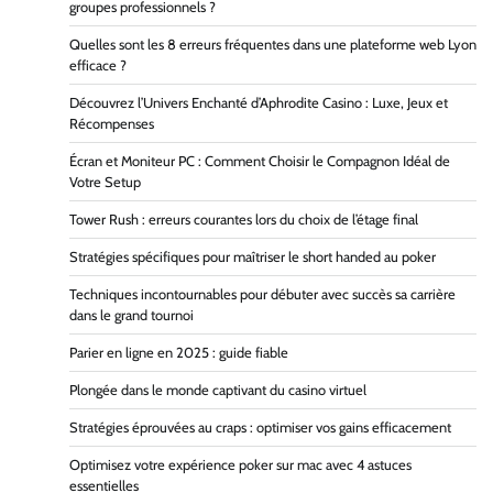
groupes professionnels ?
Quelles sont les 8 erreurs fréquentes dans une plateforme web Lyon
efficace ?
Découvrez l’Univers Enchanté d’Aphrodite Casino : Luxe, Jeux et
Récompenses
Écran et Moniteur PC : Comment Choisir le Compagnon Idéal de
Votre Setup
Tower Rush : erreurs courantes lors du choix de l’étage final
Stratégies spécifiques pour maîtriser le short handed au poker
Techniques incontournables pour débuter avec succès sa carrière
dans le grand tournoi
Parier en ligne en 2025 : guide fiable
Plongée dans le monde captivant du casino virtuel
Stratégies éprouvées au craps : optimiser vos gains efficacement
Optimisez votre expérience poker sur mac avec 4 astuces
essentielles