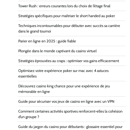
Tower Rush : erreurs courantes lors du choix de l’étage final
Stratégies spécifiques pour maîtriser le short handed au poker
Techniques incontournables pour débuter avec succès sa carrière
dans le grand tournoi
Parier en ligne en 2025 : guide fiable
Plongée dans le monde captivant du casino virtuel
Stratégies éprouvées au craps : optimiser vos gains efficacement
Optimisez votre expérience poker sur mac avec 4 astuces
essentielles
Découvrez casino king chance pour une expérience de jeu
mémorable en ligne
Guide pour sécuriser vos jeux de casino en ligne avec un VPN
Comment certaines activités sportives renforcent-elles la cohésion
d’un groupe ?
Guide du jargon du casino pour débutants : glossaire essentiel pour