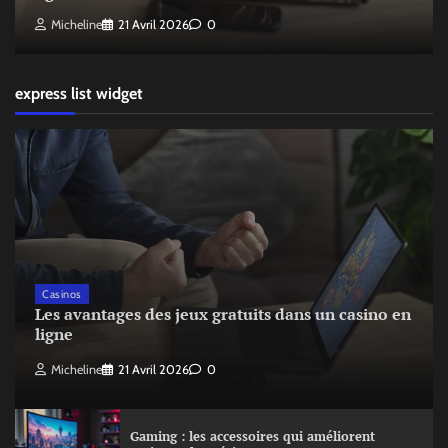
Micheline
21 Avril 2026
0
express list widget
Casinos
Les avantages des jeux gratuits dans un casino en
ligne
Micheline
21 Avril 2026
0
Gaming : les accessoires qui améliorent