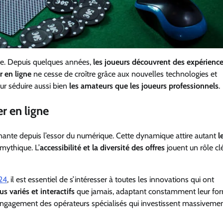
te. Depuis quelques années,
les joueurs découvrent des expérienc
r en ligne
ne cesse de croître grâce aux nouvelles technologies et
ur séduire aussi bien
les amateurs que les joueurs professionnels
.
r en ligne
ante depuis l’essor du numérique. Cette dynamique attire autant
l
mythique. L’
accessibilité et la diversité des offres
jouent un rôle cl
24
, il est essentiel de s’intéresser à toutes les innovations qui ont
s variés et interactifs
que jamais, adaptant constamment leur fo
engagement des opérateurs spécialisés qui investissent massiveme