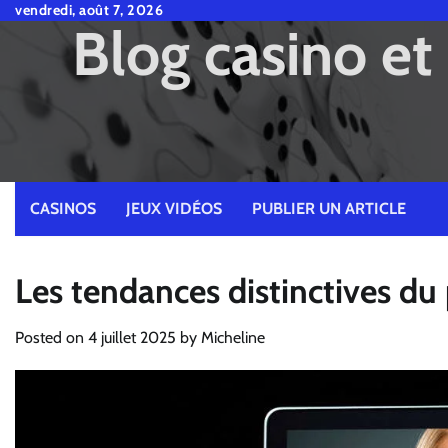
Skip
vendredi, août 7, 2026
Blog casino et 
to
content
CASINOS
JEUX VIDÉOS
PUBLIER UN ARTICLE
Les tendances distinctives du
Posted on
4 juillet 2025
by
Micheline