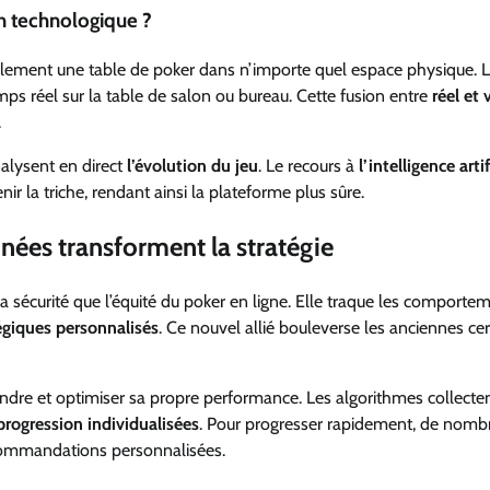
on technologique ?
uellement une table de poker dans n’importe quel espace physique. 
ps réel sur la table de salon ou bureau. Cette fusion entre
réel et 
.
nalysent en direct
l’évolution du jeu
. Le recours à
l’intelligence artif
r la triche, rendant ainsi la plateforme plus sûre.
onnées transforment la stratégie
a sécurité que l’équité du poker en ligne. Elle traque les comporte
égiques personnalisés
. Ce nouvel allié bouleverse les anciennes cer
dre et optimiser sa propre performance. Les algorithmes collecten
progression individualisées
. Pour progresser rapidement, de nomb
recommandations personnalisées.