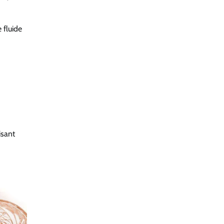
 fluide
isant