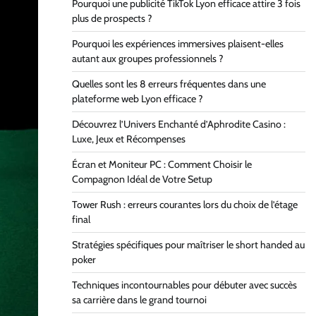
Pourquoi une publicité TikTok Lyon efficace attire 3 fois
plus de prospects ?
Pourquoi les expériences immersives plaisent-elles
autant aux groupes professionnels ?
Quelles sont les 8 erreurs fréquentes dans une
plateforme web Lyon efficace ?
Découvrez l’Univers Enchanté d’Aphrodite Casino :
Luxe, Jeux et Récompenses
Écran et Moniteur PC : Comment Choisir le
Compagnon Idéal de Votre Setup
Tower Rush : erreurs courantes lors du choix de l’étage
final
Stratégies spécifiques pour maîtriser le short handed au
poker
Techniques incontournables pour débuter avec succès
sa carrière dans le grand tournoi