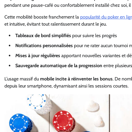
pendant une pause-café ou confortablement installé chez soi, il s
Cette mobilité booste franchement la
popularité du poker en lig
et intuitive, évitant tout ralentissement durant le jeu.
Tableaux de bord simplifiés
pour suivre les progrès
Notifications personnalisées
pour ne rater aucun tournoi 
Mises à jour régulières
apportant nouvelles variantes et déf
Sauvegarde automatique de la progression
entre plusieurs
L’usage massif du
mobile incite à réinventer les bonus
. De nomb
depuis leur smartphone, dynamisant ainsi les sessions courtes.