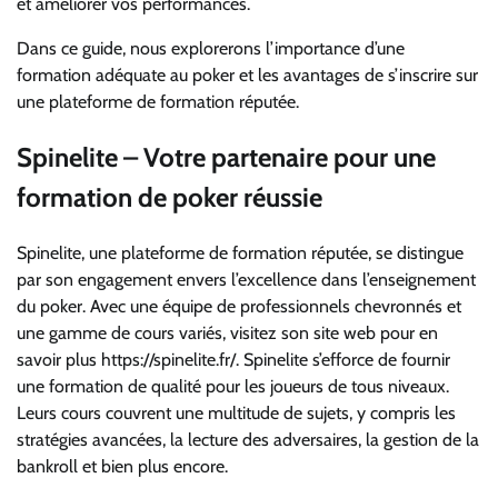
et améliorer vos performances.
Dans ce guide, nous explorerons l’importance d’une
formation adéquate au poker et les avantages de s’inscrire sur
une plateforme de formation réputée.
Spinelite – Votre partenaire pour une
formation de poker réussie
Spinelite, une plateforme de formation réputée, se distingue
par son engagement envers l’excellence dans l’enseignement
du poker. Avec une équipe de professionnels chevronnés et
une gamme de cours variés, visitez son site web pour en
savoir plus https://spinelite.fr/. Spinelite s’efforce de fournir
une formation de qualité pour les joueurs de tous niveaux.
Leurs cours couvrent une multitude de sujets, y compris les
stratégies avancées, la lecture des adversaires, la gestion de la
bankroll et bien plus encore.