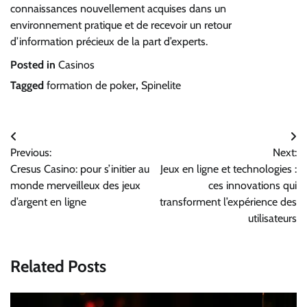
connaissances nouvellement acquises dans un
environnement pratique et de recevoir un retour
d’information précieux de la part d’experts.
Posted in
Casinos
Tagged
formation de poker
,
Spinelite
Navigation
Previous:
Next:
de
Cresus Casino: pour s’initier au
Jeux en ligne et technologies :
l’article
monde merveilleux des jeux
ces innovations qui
d’argent en ligne
transforment l’expérience des
utilisateurs
Related Posts