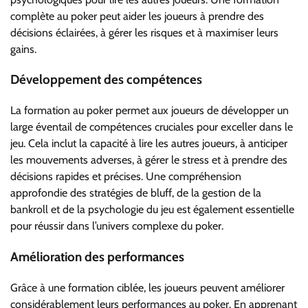
complète au poker peut aider les joueurs à prendre des
décisions éclairées, à gérer les risques et à maximiser leurs
gains.
Développement des compétences
La formation au poker permet aux joueurs de développer un
large éventail de compétences cruciales pour exceller dans le
jeu. Cela inclut la capacité à lire les autres joueurs, à anticiper
les mouvements adverses, à gérer le stress et à prendre des
décisions rapides et précises. Une compréhension
approfondie des stratégies de bluff, de la gestion de la
bankroll et de la psychologie du jeu est également essentielle
pour réussir dans l’univers complexe du poker.
Amélioration des performances
Grâce à une formation ciblée, les joueurs peuvent améliorer
considérablement leurs performances au poker. En apprenant