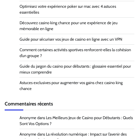
Optimisez votre expérience poker sur mac avec 4 astuces
essentielles
Découvrez casino king chance pour une expérience de jeu
mémorable en ligne
Guide pour sécuriser vos jeux de casino en ligne avec un VPN
Comment certaines activités sportives renforcent-elles la cohésion
d’un groupe ?
Guide du jargon du casino pour débutants : glossaire essentiel pour
mieux comprendre
Astuces exclusives pour augmenter vos gains chez casino king
chance
Commentaires récents
Anonyme
dans
Les Meilleurs Jeux de Casino pour Débutants : Quels
Sont Vos Options ?
Anonyme
dans
La révolution numérique : Impact sur l’avenir des