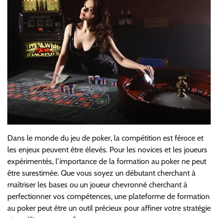
Dans le monde du jeu de poker, la compétition est féroce et
les enjeux peuvent être élevés. Pour les novices et les joueurs
expérimentés, l’importance de la formation au poker ne peut
être surestimée. Que vous soyez un débutant cherchant à
maîtriser les bases ou un joueur chevronné cherchant à
perfectionner vos compétences, une plateforme de formation
au poker peut être un outil précieux pour affiner votre stratégie