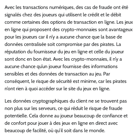
Avec les transactions numériques, des cas de fraude ont été
signalés chez des joueurs qui utilisent le crédit et le débit
comme certaines des options de transaction en ligne. Les jeux
en ligne qui proposent des crypto-monnaies sont avantageux
pour les joueurs car il n’y a aucune chance que la base de
données centralisée soit compromise par des pirates. La
réputation du fournisseur du jeu en ligne et celle du joueur
sont donc en bon état. Avec les crypto-monnaies, il n’y a
aucune chance qu’un joueur fournisse des informations
sensibles et des données de transaction au jeu. Par
conséquent, le risque de sécurité est minime, car les pirates
n’ont rien à quoi accéder sur le site du jeux en ligne.
Les données cryptographiques du client ne se trouvent pas
non plus sur les serveurs, ce qui réduit le risque de fraude
potentielle. Cela donne au joueur beaucoup de confiance et
de confort pour jouer à des jeux en ligne en direct avec
beaucoup de facilité, où qu’il soit dans le monde.