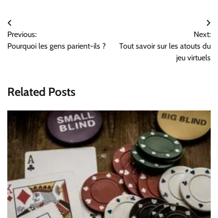
Navigation
Previous:
Next:
de
Pourquoi les gens parient-ils ?
Tout savoir sur les atouts du
l’article
jeu virtuels
Related Posts