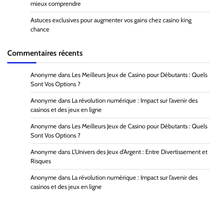
mieux comprendre
Astuces exclusives pour augmenter vos gains chez casino king
chance
Commentaires récents
Anonyme
dans
Les Meilleurs Jeux de Casino pour Débutants : Quels
Sont Vos Options ?
Anonyme
dans
La révolution numérique : Impact sur l’avenir des
casinos et des jeux en ligne
Anonyme
dans
Les Meilleurs Jeux de Casino pour Débutants : Quels
Sont Vos Options ?
Anonyme
dans
L’Univers des Jeux d’Argent : Entre Divertissement et
Risques
Anonyme
dans
La révolution numérique : Impact sur l’avenir des
casinos et des jeux en ligne